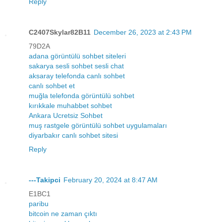
Reply
C2407Skylar82B11
December 26, 2023 at 2:43 PM
79D2A
adana görüntülü sohbet siteleri
sakarya sesli sohbet sesli chat
aksaray telefonda canlı sohbet
canlı sohbet et
muğla telefonda görüntülü sohbet
kırıkkale muhabbet sohbet
Ankara Ucretsiz Sohbet
muş rastgele görüntülü sohbet uygulamaları
diyarbakır canlı sohbet sitesi
Reply
---Takipci
February 20, 2024 at 8:47 AM
E1BC1
paribu
bitcoin ne zaman çıktı