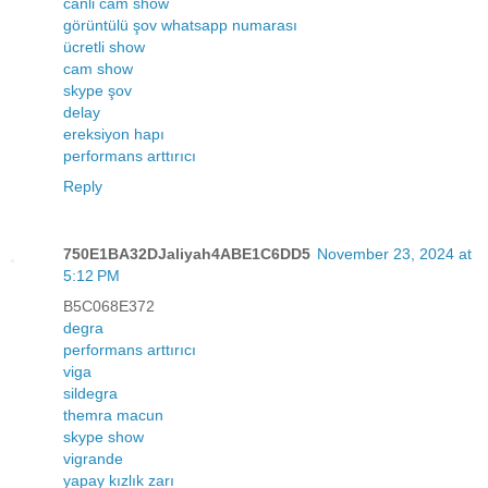
canli cam show
görüntülü şov whatsapp numarası
ücretli show
cam show
skype şov
delay
ereksiyon hapı
performans arttırıcı
Reply
750E1BA32DJaliyah4ABE1C6DD5
November 23, 2024 at
5:12 PM
B5C068E372
degra
performans arttırıcı
viga
sildegra
themra macun
skype show
vigrande
yapay kızlık zarı