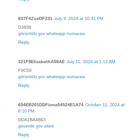
837F4ZoeDF231
July 9, 2024 at 10:41 PM
D3838
görüntülü şov whatsapp numarası
Reply
321F9ElizabethA58AE
July 11, 2024 at 1:12 AM
F9C50
görüntülü şov whatsapp numarası
Reply
654EB201DDFiona54524E1A74
October 11, 2024 at
8:10 PM
DDA1BA4B63
güvenilir şov sitesi
Reply