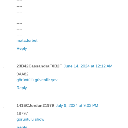
----
----
----
----
----
----
----
matadorbet
Reply
23B42CassandraF0B2F
June 14, 2024 at 12:12 AM
9AA82
görüntülü güvenilir şov
Reply
141ECJordan21979
July 9, 2024 at 9:03 PM
19797
görüntülü show
Reply