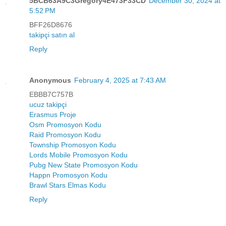
5BCB63A9C3Gregory4E473F33CD
December 30, 2024 at
5:52 PM
BFF26D8676
takipçi satın al
Reply
Anonymous
February 4, 2025 at 7:43 AM
EBBB7C757B
ucuz takipçi
Erasmus Proje
Osm Promosyon Kodu
Raid Promosyon Kodu
Township Promosyon Kodu
Lords Mobile Promosyon Kodu
Pubg New State Promosyon Kodu
Happn Promosyon Kodu
Brawl Stars Elmas Kodu
Reply