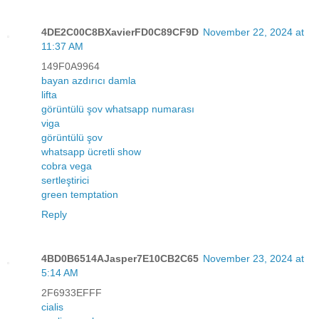
4DE2C00C8BXavierFD0C89CF9D
November 22, 2024 at
11:37 AM
149F0A9964
bayan azdırıcı damla
lifta
görüntülü şov whatsapp numarası
viga
görüntülü şov
whatsapp ücretli show
cobra vega
sertleştirici
green temptation
Reply
4BD0B6514AJasper7E10CB2C65
November 23, 2024 at
5:14 AM
2F6933EFFF
cialis