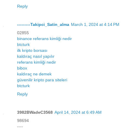
Reply
---------Takipci_Satin_alma
March 1, 2024 at 4:14 PM
02855
binance referans kimliği nedir
btcturk
ilk kripto borsası
kaldıraç nasıl yapılır
referans kimliği nedir
bibox
kaldıraç ne demek
güvenilir kripto para siteleri
btcturk
Reply
3982BWadeC3568
April 14, 2024 at 6:49 AM
98694
----