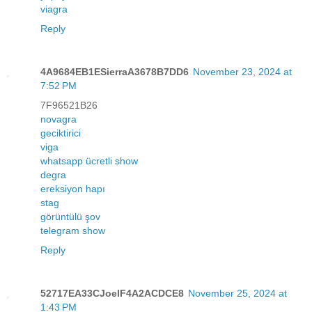
viagra
Reply
4A9684EB1ESierraA3678B7DD6
November 23, 2024 at
7:52 PM
7F96521B26
novagra
geciktirici
viga
whatsapp ücretli show
degra
ereksiyon hapı
stag
görüntülü şov
telegram show
Reply
52717EA33CJoelF4A2ACDCE8
November 25, 2024 at
1:43 PM