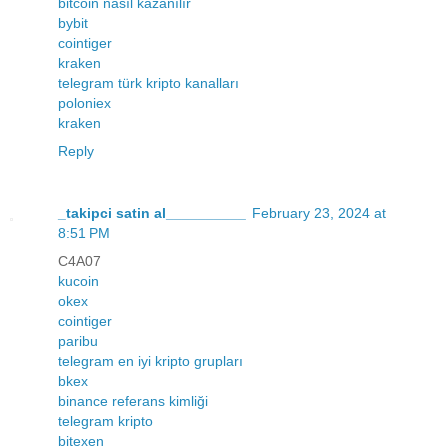
bitcoin nasıl kazanılır
bybit
cointiger
kraken
telegram türk kripto kanalları
poloniex
kraken
Reply
_takipci satin al__________
February 23, 2024 at
8:51 PM
C4A07
kucoin
okex
cointiger
paribu
telegram en iyi kripto grupları
bkex
binance referans kimliği
telegram kripto
bitexen