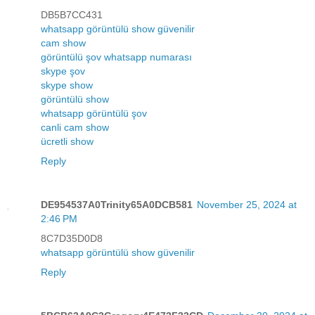
DB5B7CC431
whatsapp görüntülü show güvenilir
cam show
görüntülü şov whatsapp numarası
skype şov
skype show
görüntülü show
whatsapp görüntülü şov
canli cam show
ücretli show
Reply
DE954537A0Trinity65A0DCB581
November 25, 2024 at
2:46 PM
8C7D35D0D8
whatsapp görüntülü show güvenilir
Reply